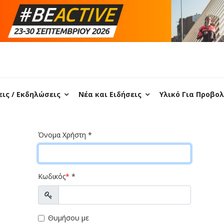
ις / Εκδηλώσεις
Νέα και Ειδήσεις
Υλικό Για Προβο
Όνομα Χρήστη
*
Κωδικός
*
*
Προβολή
Θυμήσου με