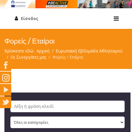
Είσοδος
Φορείς / Εταίροι
Βρίσκεστε εδώ:
Αρχική
Ευρωπαϊκή Εβδομάδα Αθλητισμού
Οι Συνεργάτες μας
Φορείς / Εταίροι