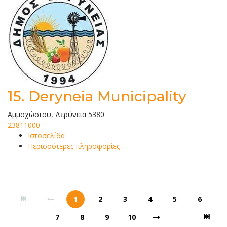
15.
Deryneia Municipality
Αμμοχώστου, Δερύνεια 5380
23811000
Ιστοσελίδα
Περισσότερες πληροφορίες
1
2
3
4
5
6
7
8
9
10