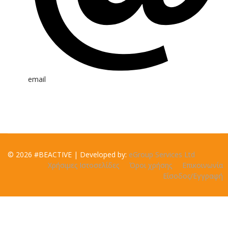
email
© 2026 #BEACTIVE | Developed by:
eGroup Services Ltd
Χρήσιμες Ιστοσελίδες
Όροι χρήσης
Επικοινωνία
Είσοδος/Εγγραφή