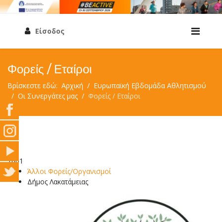
Είσοδος
Φορείς / Εταίροι
Βρίσκεστε εδώ:
Αρχική
Ευρωπαϊκή Εβδομάδα Αθλητισμού
Οι Συνεργάτες μας
Φορείς / Εταίροι
1601
Άλλοι Φορείς/Οργανισμοί
Δήμος Λακατάμειας