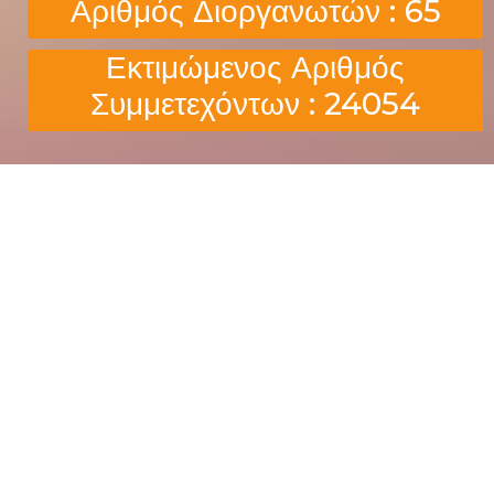
Αριθμός Διοργανωτών : 65
Εκτιμώμενος Αριθμός
Συμμετεχόντων : 24054
Sponsors