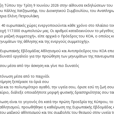
η Τύπου την Τρίτη 9 Ιουνίου 2026 στην αίθουσα εκδηλώσεων του
ου Κάλλης Χατζηιωσήφ, του Διοικητικού Συμβουλίου, του Αναπληρ
τρια Ελένη Πετρουλάκη.
σε 40 ευρωπαϊκές χώρες ενεργοποιούνται κάθε χρόνο στο πλαίσιο τ
χή 117.000 συμπολιτών μας. Οι αριθμοί καταδεικνύουν το μέγεθος κ
ο μαζική συμμετοχή», είπε αρχικά ο Πρόεδρος του ΚΟΑ, ο οποίος 
νυμάτων της άθλησης και της ενεργούς συμμετοχής».
ς Ευρωπαϊκής Εβδομάδας Αθλητισμού και Αντιπρόεδρος του ΚΟΑ επι
 δυνατό εργαλείο για την προώθηση των μηνυμάτων της πανευρωπαϊκ
σου μέσα από την άσκηση και γίνε πιο δυνατός
κτόνωση μέσα από το παιχνίδι
τίμηση ξεπέρασε τα όριά σου
ρία και το πολυτιμότερο αγαθό, την υγεία σου, όρισε εσύ τη ζωή σου
ύριο, διάλεξε οποιαδήποτε μορφή φυσικής δραστηριότητας σου ταιρι
ήλωση είναι το γεγονός ότι κατά την πρώτη Προεδρία της Κύπρου, τ
θλητισμού, προωθήθηκε η καθιέρωση της Ευρωπαϊκής Εβδομάδας Αθ
του μαζικού αθλητισμού και της συμβολής του θεσμού στην υγεία τ