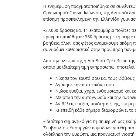
Η ενημέρωση πραγματοποιήθηκε σε συνέντευξ
Οργανισμού Γιάννη Ιωάννου, της Αντιπρόεδρ
επίσημη προσκεκλημένη την Ελληνίδα γυμνάσ
«37.000 δράσεις και 11 εκατομμύρια πολίτες 
πραγματοποιήθηκαν 580 δράσεις με τη συμμετο
βοήθεια όλων σας φέτος αναμένουμε ακόμη πι
συνδράμει καθοριστικά στην προώθηση των μη
Από την πλευρά της η Διά Βίου Πρέσβειρα τη
οποίο με ιδιαίτερη τιμή εκπροσωπώ, αποτελεί
Νίκησε τον εαυτό σου και τους φόβους 
Αγάπησε την αυτοεικόνα σου
Νιώσε ευεξία, χαρά, ενθουσιασμό και ε
Με όπλα την αυτογνωσία και την αυτοεκ
Αν θέλεις ευεξία, ποιότητα ζωής, ευημε
Κι επειδή κάθε σήμερα διαμορφώνει το α
«Ιδιαίτερα σημαντικό για τη σημερινή μας εκδ
Συμβουλίου Υπουργών αρμοδίων για θέματα α
ολόκληρη την Ευρώπη, μια πραγματική γιορτή 