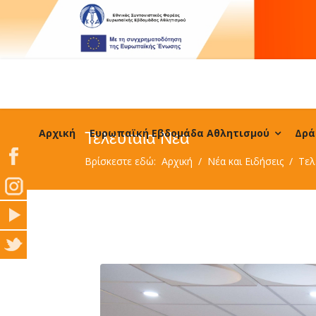
Αρχική
Ευρωπαϊκή Εβδομάδα Αθλητισμού
Δρά
Τελευταία Νεα
Βρίσκεστε εδώ:
Αρχική
Νέα και Ειδήσεις
Τελ