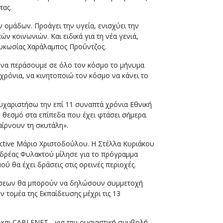
τας.
 ομάδων. Προάγει την υγεία, ενισχύει την
ν κοινωνιών. Και ειδικά για τη νέα γενιά,
Λευκωσίας Χαράλαμπος Προύντζος.
α να περάσουμε σε όλο τον κόσμο το μήνυμα
5 χρόνια, να κινητοποιώ τον κόσμο να κάνει το
χαριστήσω την επί 11 συναπτά χρόνια Εθνική
 θεσμό στα επίπεδα που έχει φτάσει σήμερα.
αίρνουν τη σκυτάλη».
ctive Μάριο Χριστοδούλου. Η Στέλλα Κυριάκου
δρέας Φυλακτού μίλησε για το πρόγραμμα
 θα έχει δράσεις στις ορεινές περιοχές.
ράσεων θα μπορούν να δηλώσουν συμμετοχή
ν τομέα της Εκπαίδευσης μέχρι τις 13
και CABLENET - για την ουσιαστική συμβολή