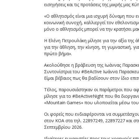
εισηγήσεις και τις προτάσεις της μικρής μας 
«Ο αθλητισμός είναι μια ισχυρή δύναμη που ε
κοινωνική συνοχή, καλλιεργεί τον εθελοντισμό
μόνο ο αθλητισμός μπορεί να την κρατήσει μα
Η Ελένη Πετρουλάκη μίλησε για την αξία της 
για την άθληση, την κίνηση, τη γυμναστική, γι
πρώτο βήμα».
Ακολούθησε η βράβευση της Ιωάννας Παρασκε
Συντονίστρια του #BeActive Ιωάννα Παρασκευο
Είμαι βέβαιος πως θα βαδίσουν στον ίδιο επ
Τέλος, παρουσιάστηκαν οι παράμετροι που α
μίλησε για το #BeActiveNight που θα διοργ
«Mountain Games» που υλοποιείται μέσω του E
Οι φορείς που ενδιαφέρονται να συμμετάσχ
στον ΚΟΑ στα τηλ. 22897249, 22897227 και στη
Σεπτεμβρίου 2026.
Ιδιαίτερες ευχαριστίες προς τους χορηγούς 