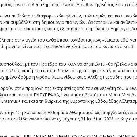
Κύπρου», τόνισε ο Αναπληρωτής Γενικός Διευθυντής Βάσος Κουτσιούν
νώνει ανθρώπους διαφορετικών ηλικιών, πολιτισμών και κοινωνικών
 και συμβάλλει στη δημιουργία πιο υγιών, δραστήριων και ανθεκτικώ
κριά από τις κακοτοπιές και τις εξαρτήσεις», σημείωσε ο Δήμαρχος 
άθλησης στην υγεία του ανθρώπου, τονίζοντας πως «είμαστε εδώ γι
ατί η κίνηση είναι ζωή. Το #BeActive είναι αυτό που κάνω εδώ και 3
υοπούλου, με τον Πρόεδρο του ΚΟΑ να σημειώνει: «θα ήθελα να ευ
πούλου, γιατί μέσα από τη δουλειά της κατάφερε να γιγαντώσει το
ιτυχημένο δρόμο η Φρόσω Χειμωνίδου και ο Αλέξης Γερούδης που π
φορούν στην προβολή της εκστρατείας από τον συνεργάτη του #BeA
ανώσει και φέτος ο ΠΑΣΥΠΕΦΑΑ, ενώ ο πρεσβευτής του MountMed Αν
rasmus+ και κατά τη διάρκεια της Ευρωπαϊκής Εβδομάδας Αθλητισμού
ουν στην 12η Ευρωπαϊκή Εβδομάδα Αθλητισμού ως διοργανωτές δ
ν ιστοσελίδα www.beactive.cy μέχρι τις 31 Ιουλίου 2026, ενώ για το
επικοινωνίας - ΡΙΚ, ΑΝΤΕΝΝΑ, SIGMA, CYTAVISION, OMEGA CHANNEL 