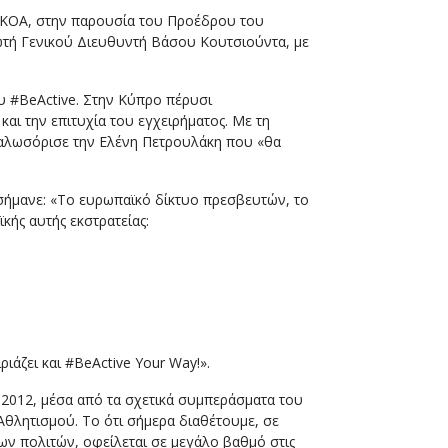
 ΚΟΑ, στην παρουσία του Προέδρου του
ωτή Γενικού Διευθυντή Βάσου Κουτσιούντα, με
ου #BeActive. Στην Κύπρο πέρυσι
αι την επιτυχία του εγχειρήματος. Με τη
καλωσόρισε την Ελένη Πετρουλάκη που «θα
σήμανε: «Το ευρωπαϊκό δίκτυο πρεσβευτών, το
ής αυτής εκστρατείας:
άζει και #BeActive Your Way!».
ο 2012, μέσα από τα σχετικά συμπεράσματα του
λητισμού. Το ότι σήμερα διαθέτουμε, σε
ων πολιτών, οφείλεται σε μεγάλο βαθμό στις