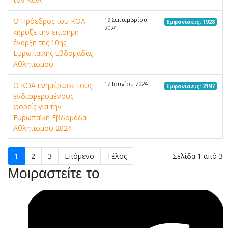
19 Σεπτεμβρίου
Ο Πρόεδρος του ΚΟΑ
Εμφανίσεις: 1928
2024
κήρυξε την επίσημη
έναρξη της 10ης
Ευρωπαϊκής Εβδομάδας
Αθλητισμού
12 Ιουνίου 2024
Ο ΚΟΑ ενημέρωσε τους
Εμφανίσεις: 2197
ενδιαφερομένους
φορείς για την
Ευρωπαϊκή Εβδομάδα
Αθλητισμού 2024
1
2
3
Επόμενο
Τέλος
Σελίδα 1 από 3
Μοιραστείτε το