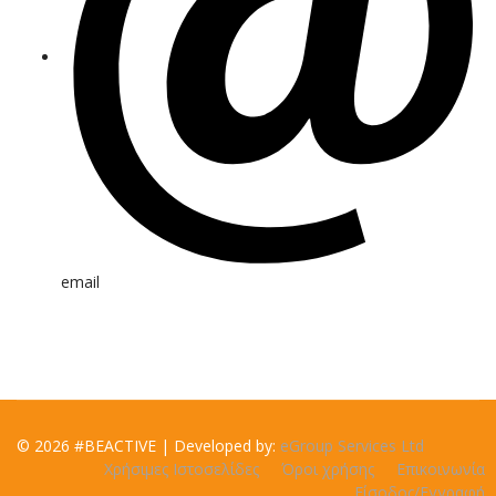
email
© 2026 #BEACTIVE | Developed by:
eGroup Services Ltd
Χρήσιμες Ιστοσελίδες
Όροι χρήσης
Επικοινωνία
Είσοδος/Εγγραφή