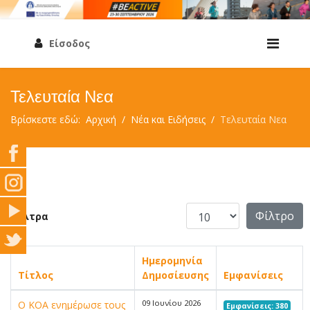
Είσοδος
Τελευταία Νεα
Βρίσκεστε εδώ:
Αρχική
Νέα και Ειδήσεις
Τελευταία Νεα
Εμφάνιση #
Φίλτρο
Φίλτρα
Ημερομηνία
Τίτλος
Δημοσίευσης
Εμφανίσεις
09 Ιουνίου 2026
Ο ΚΟΑ ενημέρωσε τους
Εμφανίσεις: 380