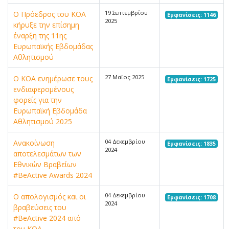
19 Σεπτεμβρίου
Ο Πρόεδρος του ΚΟΑ
Εμφανίσεις: 1146
2025
κήρυξε την επίσημη
έναρξη της 11ης
Ευρωπαϊκής Εβδομάδας
Αθλητισμού
27 Μαϊος 2025
Ο ΚΟΑ ενημέρωσε τους
Εμφανίσεις: 1725
ενδιαφερομένους
φορείς για την
Ευρωπαϊκή Εβδομάδα
Αθλητισμού 2025
04 Δεκεμβρίου
Ανακοίνωση
Εμφανίσεις: 1835
2024
αποτελεσμάτων των
Εθνικών Βραβείων
#BeActive Awards 2024
04 Δεκεμβρίου
Ο απολογισμός και οι
Εμφανίσεις: 1708
2024
βραβεύσεις του
#BeActive 2024 από
τον ΚΟΑ