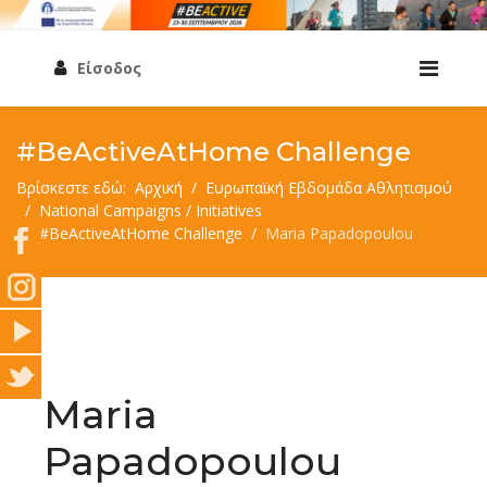
Είσοδος
#BeActiveAtHome Challenge
Βρίσκεστε εδώ:
Αρχική
Ευρωπαϊκή Εβδομάδα Αθλητισμού
National Campaigns / Initiatives
#BeActiveAtHome Challenge
Maria Papadopoulou
Maria
Papadopoulou