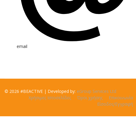
email
© 2026 #BEACTIVE | Developed by:
eGroup Services Ltd
Χρήσιμες Ιστοσελίδες
Όροι χρήσης
Επικοινωνία
Είσοδος/Εγγραφή