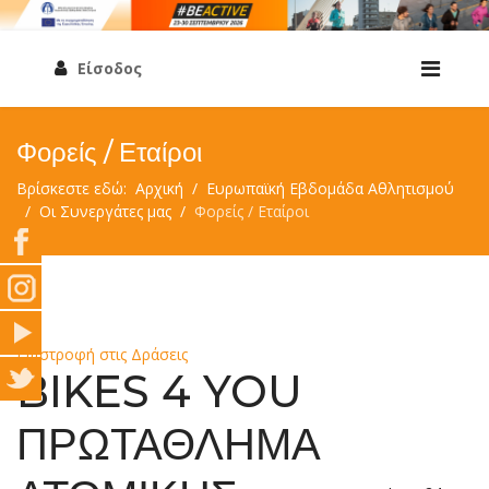
Είσοδος
Φορείς / Εταίροι
Βρίσκεστε εδώ:
Αρχική
Ευρωπαϊκή Εβδομάδα Αθλητισμού
Οι Συνεργάτες μας
Φορείς / Εταίροι
Επιστροφή στις Δράσεις
BIKES 4 YOU
ΠΡΩΤΑΘΛΗΜΑ