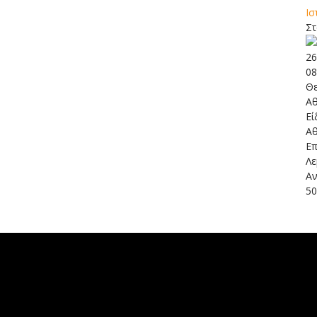
Ισ
Στ
26
08
Θε
Αθ
Εί
Αθ
Επ
Λε
Αν
5