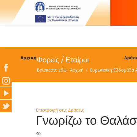
Αρχική
Ευρωπαϊκή Εβδομάδα Αθλητισμού
Δράσε
Φορείς / Εταίροι
Βρίσκεστε εδώ:
Αρχική
Ευρωπαϊκή Εβδομάδα 
Επιστροφή στις Δράσεις
Γνωρίζω το Θαλάσ
46