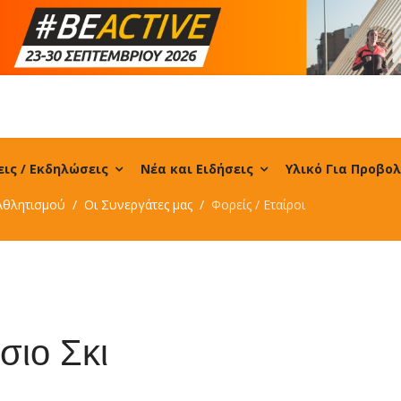
ις / Εκδηλώσεις
Νέα και Ειδήσεις
Υλικό Για Προβο
Αθλητισμού
Οι Συνεργάτες μας
Φορείς / Εταίροι
σιο Σκι