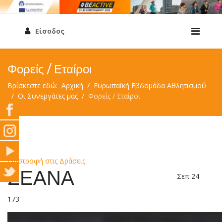
Είσοδος
Φορείς / Εταίροι
Βρίσκεστε εδώ:
Αρχική
Ευρωπαϊκή Εβδομάδα Αθλητισμού
Οι Συνεργάτες μας
Φορείς / Εταίροι
Επιστροφή στις Δράσεις
ΣΕΑΝΑ
Σεπ 24
173