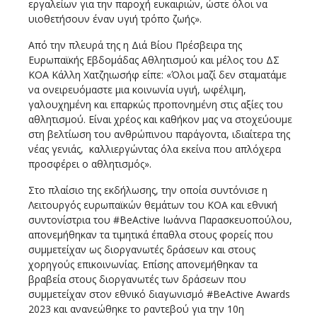
εργαλείων για την παροχή ευκαιριών, ώστε όλοι να
υιοθετήσουν έναν υγιή τρόπο ζωής».
Από την πλευρά της η Διά Βίου Πρέσβειρα της
Ευρωπαϊκής Εβδομάδας Αθλητισμού και μέλος του ΔΣ
ΚΟΑ Κάλλη Χατζηιωσήφ είπε: «Όλοι μαζί δεν σταματάμε
να ονειρευόμαστε μια κοινωνία υγιή, ωφέλιμη,
γαλουχημένη και επαρκώς προπονημένη στις αξίες του
αθλητισμού. Είναι χρέος και καθήκον μας να στοχεύουμε
στη βελτίωση του ανθρώπινου παράγοντα, ιδιαίτερα της
νέας γενιάς, καλλιεργώντας όλα εκείνα που απλόχερα
προσφέρει ο αθλητισμός».
Στο πλαίσιο της εκδήλωσης, την οποία συντόνισε η
Λειτουργός ευρωπαϊκών θεμάτων του ΚΟΑ και εθνική
συντονίστρια του #BeActive Ιωάννα Παρασκευοπούλου,
απονεμήθηκαν τα τιμητικά έπαθλα στους φορείς που
συμμετείχαν ως διοργανωτές δράσεων και στους
χορηγούς επικοινωνίας. Επίσης απονεμήθηκαν τα
βραβεία στους διοργανωτές των δράσεων που
συμμετείχαν στον εθνικό διαγωνισμό #BeActive Awards
2023 και ανανεώθηκε το ραντεβού για την 10η