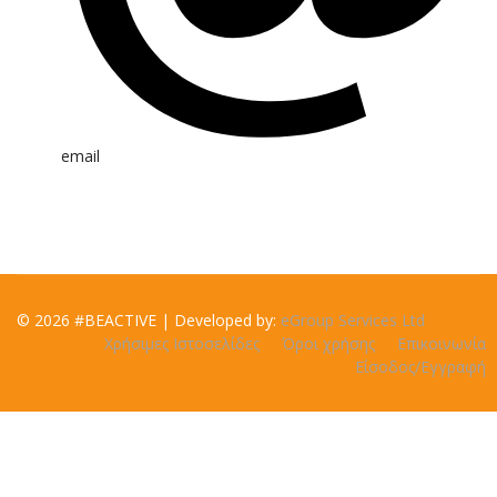
email
© 2026 #BEACTIVE | Developed by:
eGroup Services Ltd
Χρήσιμες Ιστοσελίδες
Όροι χρήσης
Επικοινωνία
Είσοδος/Εγγραφή