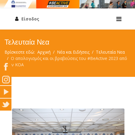
Είσοδος
Τελευταία Νεα
Βρίσκεστε εδώ:
Αρχική
Νέα και Ειδήσεις
Τελευταία Νεα
Ο απολογισμός και οι βραβεύσεις του #BeActive 2023 από
τον ΚΟΑ