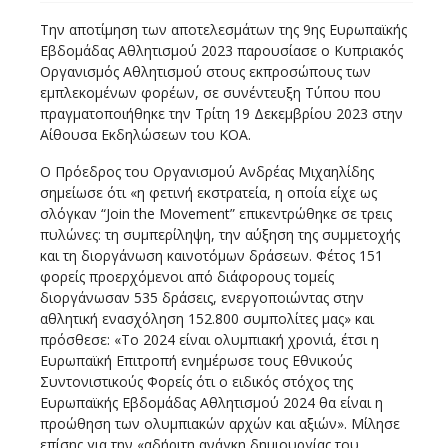
Την αποτίμηση των αποτελεσμάτων της 9ης Ευρωπαϊκής
Εβδομάδας Αθλητισμού 2023 παρουσίασε ο Κυπριακός
Οργανισμός Αθλητισμού στους εκπροσώπους των
εμπλεκομένων φορέων, σε συνέντευξη Τύπου που
πραγματοποιήθηκε την Τρίτη 19 Δεκεμβρίου 2023 στην
Αίθουσα Εκδηλώσεων του ΚΟΑ.
Ο Πρόεδρος του Οργανισμού Ανδρέας Μιχαηλίδης
σημείωσε ότι «η φετινή εκστρατεία, η οποία είχε ως
σλόγκαν “Join the Movement” επικεντρώθηκε σε τρεις
πυλώνες: τη συμπερίληψη, την αύξηση της συμμετοχής
και τη διοργάνωση καινοτόμων δράσεων. Φέτος 151
φορείς προερχόμενοι από διάφορους τομείς
διοργάνωσαν 535 δράσεις, ενεργοποιώντας στην
αθλητική ενασχόληση 152.800 συμπολίτες μας» και
πρόσθεσε: «Το 2024 είναι ολυμπιακή χρονιά, έτσι η
Ευρωπαϊκή Επιτροπή ενημέρωσε τους Εθνικούς
Συντονιστικούς Φορείς ότι ο ειδικός στόχος της
Ευρωπαϊκής Εβδομάδας Αθλητισμού 2024 θα είναι η
προώθηση των ολυμπιακών αρχών και αξιών». Μίλησε
επίσης για την «αδήριτη ανάγκη δημιουργίας του