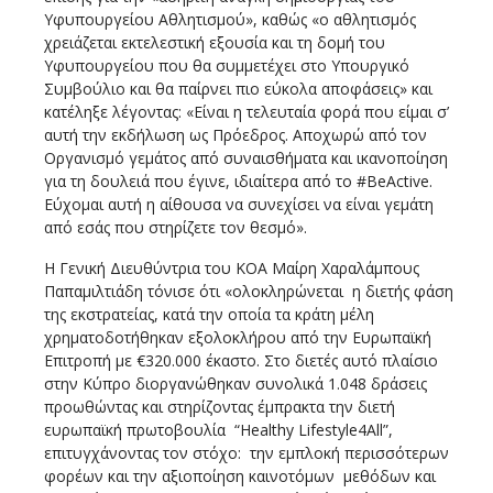
Υφυπουργείου Αθλητισμού», καθώς «ο αθλητισμός
χρειάζεται εκτελεστική εξουσία και τη δομή του
Υφυπουργείου που θα συμμετέχει στο Υπουργικό
Συμβούλιο και θα παίρνει πιο εύκολα αποφάσεις» και
κατέληξε λέγοντας: «Είναι η τελευταία φορά που είμαι σ’
αυτή την εκδήλωση ως Πρόεδρος. Αποχωρώ από τον
Οργανισμό γεμάτος από συναισθήματα και ικανοποίηση
για τη δουλειά που έγινε, ιδιαίτερα από το #BeActive.
Εύχομαι αυτή η αίθουσα να συνεχίσει να είναι γεμάτη
από εσάς που στηρίζετε τον θεσμό».
Η Γενική Διευθύντρια του ΚΟΑ Μαίρη Χαραλάμπους
Παπαμιλτιάδη τόνισε ότι «ολοκληρώνεται η διετής φάση
της εκστρατείας, κατά την οποία τα κράτη μέλη
χρηματοδοτήθηκαν εξολοκλήρου από την Ευρωπαϊκή
Επιτροπή με €320.000 έκαστο. Στο διετές αυτό πλαίσιο
στην Κύπρο διοργανώθηκαν συνολικά 1.048 δράσεις
προωθώντας και στηρίζοντας έμπρακτα την διετή
ευρωπαϊκή πρωτοβουλία “Healthy Lifestyle4All”,
επιτυγχάνοντας τον στόχο: την εμπλοκή περισσότερων
φορέων και την αξιοποίηση καινοτόμων μεθόδων και