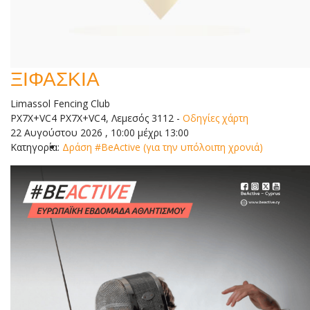
ΞΙΦΑΣΚΙΑ
Limassol Fencing Club
PX7X+VC4 PX7X+VC4, Λεμεσός 3112
-
Οδηγίες χάρτη
22 Αυγούστου 2026 , 10:00 μέχρι 13:00
Κατηγορία:
Δράση #BeActive (για την υπόλοιπη χρονιά)